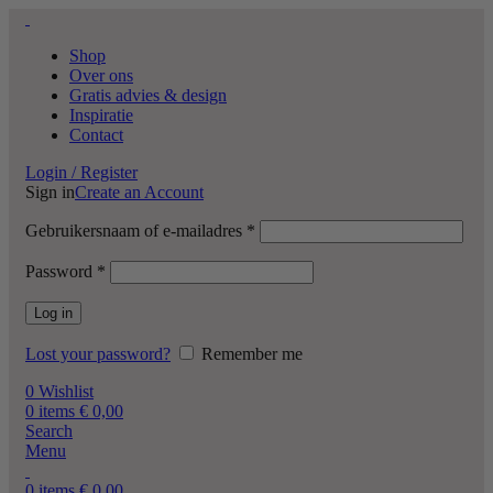
Shop
Over ons
Gratis advies & design
Inspiratie
Contact
Login / Register
Sign in
Create an Account
Gebruikersnaam of e-mailadres
*
Password
*
Log in
Lost your password?
Remember me
0
Wishlist
0
items
€
0,00
Search
Menu
0
items
€
0,00