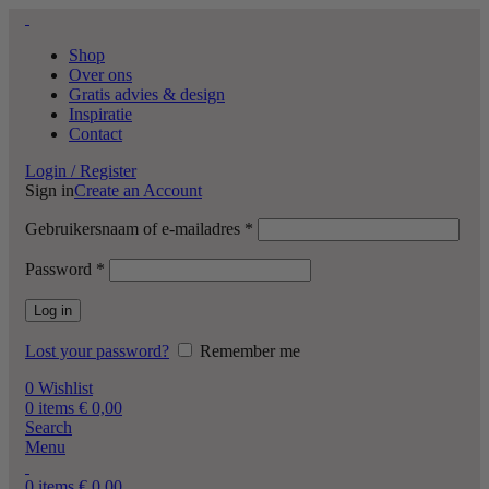
Shop
Over ons
Gratis advies & design
Inspiratie
Contact
Login / Register
Sign in
Create an Account
Gebruikersnaam of e-mailadres
*
Password
*
Log in
Lost your password?
Remember me
0
Wishlist
0
items
€
0,00
Search
Menu
0
items
€
0,00