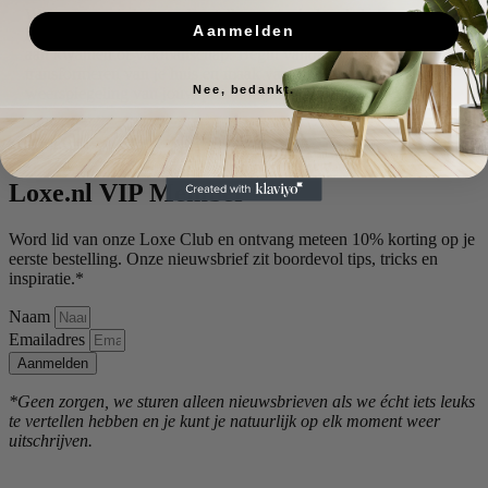
Waarom zou je je tevredenstellen met minder als het gaat om jouw
Aanmelden
huis? Met Loxe krijg je betaalbare stijl, zonder concessies te doen
aan kwaliteit of vakmanschap. Begin vandaag nog met het
transformeren van je huis en maak van elke ruimte een ware
Nee, bedankt.
weerspiegeling van jouw persoonlijkheid en smaak.
Meld je aan
Loxe.nl VIP Member
Word lid van onze Loxe Club en ontvang meteen 10% korting op je
eerste bestelling. Onze nieuwsbrief zit boordevol tips, tricks en
inspiratie.*
Naam
Emailadres
Aanmelden
*Geen zorgen, we sturen alleen nieuwsbrieven als we écht iets leuks
te vertellen hebben en je kunt je natuurlijk op elk moment weer
uitschrijven.