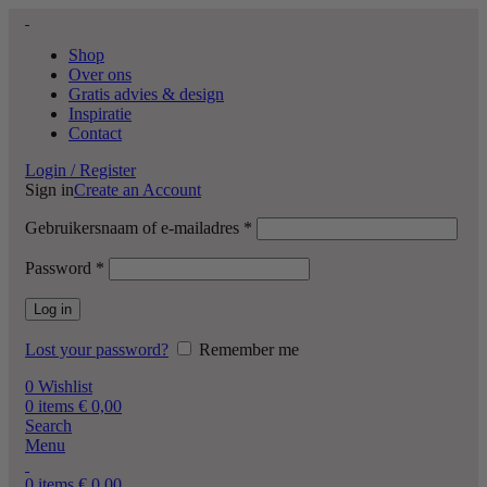
Shop
Over ons
Gratis advies & design
Inspiratie
Contact
Login / Register
Sign in
Create an Account
Gebruikersnaam of e-mailadres
*
Password
*
Log in
Lost your password?
Remember me
0
Wishlist
0
items
€
0,00
Search
Menu
0
items
€
0,00