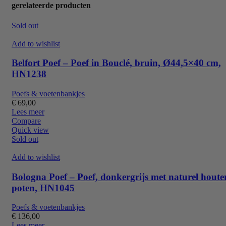
gerelateerde producten
Sold out
Add to wishlist
Belfort Poef – Poef in Bouclé, bruin, Ø44,5×40 cm,
HN1238
Poefs & voetenbankjes
€
69,00
Lees meer
Compare
Quick view
Sold out
Add to wishlist
Bologna Poef – Poef, donkergrijs met naturel houte
poten, HN1045
Poefs & voetenbankjes
€
136,00
Lees meer